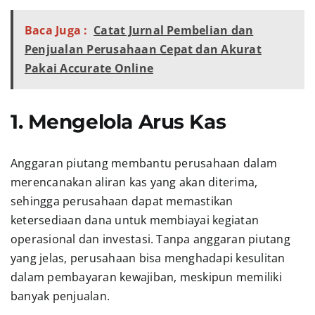
Baca Juga :
Catat Jurnal Pembelian dan
Penjualan Perusahaan Cepat dan Akurat
Pakai Accurate Online
1. Mengelola Arus Kas
Anggaran piutang membantu perusahaan dalam
merencanakan aliran kas yang akan diterima,
sehingga perusahaan dapat memastikan
ketersediaan dana untuk membiayai kegiatan
operasional dan investasi. Tanpa anggaran piutang
yang jelas, perusahaan bisa menghadapi kesulitan
dalam pembayaran kewajiban, meskipun memiliki
banyak penjualan.