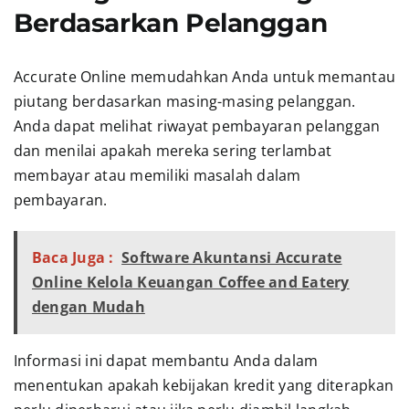
Berdasarkan Pelanggan
Accurate Online memudahkan Anda untuk memantau
piutang berdasarkan masing-masing pelanggan.
Anda dapat melihat riwayat pembayaran pelanggan
dan menilai apakah mereka sering terlambat
membayar atau memiliki masalah dalam
pembayaran.
Baca Juga :
Software Akuntansi Accurate
Online Kelola Keuangan Coffee and Eatery
dengan Mudah
Informasi ini dapat membantu Anda dalam
menentukan apakah kebijakan kredit yang diterapkan