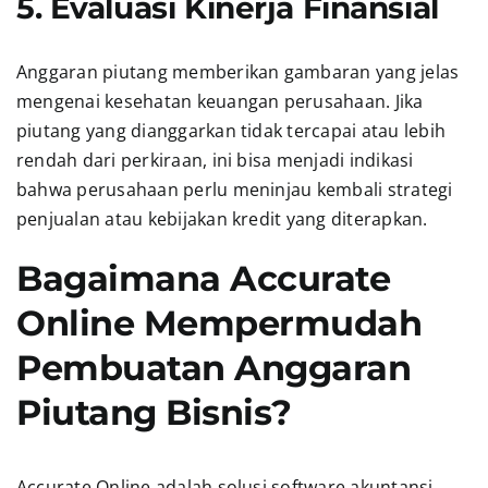
5. Evaluasi Kinerja Finansial
Anggaran piutang memberikan gambaran yang jelas
mengenai kesehatan keuangan perusahaan. Jika
piutang yang dianggarkan tidak tercapai atau lebih
rendah dari perkiraan, ini bisa menjadi indikasi
bahwa perusahaan perlu meninjau kembali strategi
penjualan atau kebijakan kredit yang diterapkan.
Bagaimana Accurate
Online Mempermudah
Pembuatan Anggaran
Piutang Bisnis?
Accurate Online adalah solusi software akuntansi