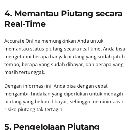
4. Memantau Piutang secara
Real-Time
Accurate Online memungkinkan Anda untuk
memantau status piutang secara real-time. Anda bisa
mengetahui berapa banyak piutang yang sudah jatuh
tempo, berapa yang sudah dibayar, dan berapa yang
masih tertunggak.
Dengan informasi ini, Anda bisa dengan cepat
mengambil tindakan yang diperlukan untuk menagih
piutang yang belum dibayar, sehingga meminimalisir
risiko piutang tak tertagih.
5. Pengelolaan Piutang