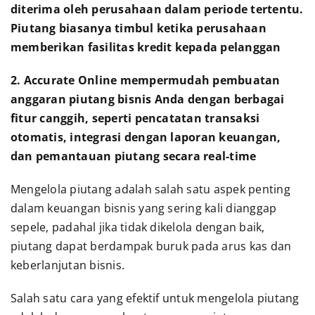
diterima oleh perusahaan dalam periode tertentu.
Piutang biasanya timbul ketika perusahaan
memberikan fasilitas kredit kepada pelanggan
2. Accurate Online mempermudah pembuatan
anggaran piutang bisnis Anda dengan berbagai
fitur canggih, seperti pencatatan transaksi
otomatis, integrasi dengan laporan keuangan,
dan pemantauan piutang secara real-time
Mengelola piutang adalah salah satu aspek penting
dalam keuangan bisnis yang sering kali dianggap
sepele, padahal jika tidak dikelola dengan baik,
piutang dapat berdampak buruk pada arus kas dan
keberlanjutan bisnis.
Salah satu cara yang efektif untuk mengelola piutang