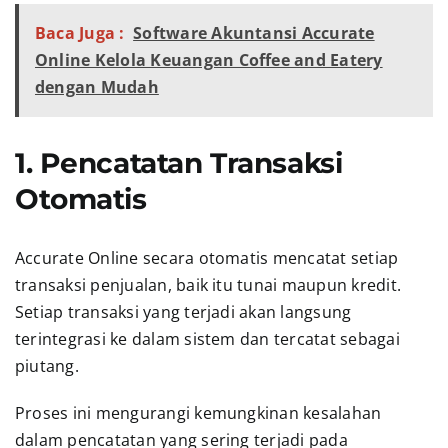
Baca Juga :
Software Akuntansi Accurate
Online Kelola Keuangan Coffee and Eatery
dengan Mudah
1. Pencatatan Transaksi
Otomatis
Accurate Online secara otomatis mencatat setiap
transaksi penjualan, baik itu tunai maupun kredit.
Setiap transaksi yang terjadi akan langsung
terintegrasi ke dalam sistem dan tercatat sebagai
piutang.
Proses ini mengurangi kemungkinan kesalahan
dalam pencatatan yang sering terjadi pada