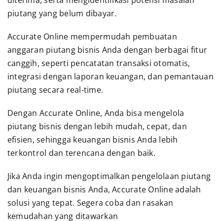
piutang yang belum dibayar.
Accurate Online mempermudah pembuatan
anggaran piutang bisnis Anda dengan berbagai fitur
canggih, seperti pencatatan transaksi otomatis,
integrasi dengan laporan keuangan, dan pemantauan
piutang secara real-time.
Dengan Accurate Online, Anda bisa mengelola
piutang bisnis dengan lebih mudah, cepat, dan
efisien, sehingga keuangan bisnis Anda lebih
terkontrol dan terencana dengan baik.
Jika Anda ingin mengoptimalkan pengelolaan piutang
dan keuangan bisnis Anda, Accurate Online adalah
solusi yang tepat. Segera coba dan rasakan
kemudahan yang ditawarkan