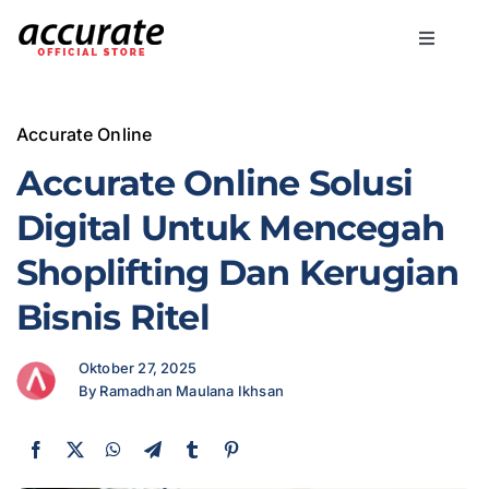
Skip
to
Toggle
content
Navigati
Accurate Online
Accurate Online
Bisnis
Accurate Online Solusi
Digital Untuk Mencegah
Fitur
Shoplifting Dan Kerugian
Bisnis Ritel
Harga
Oktober 27, 2025
Promo
By Ramadhan Maulana Ikhsan
Marketing