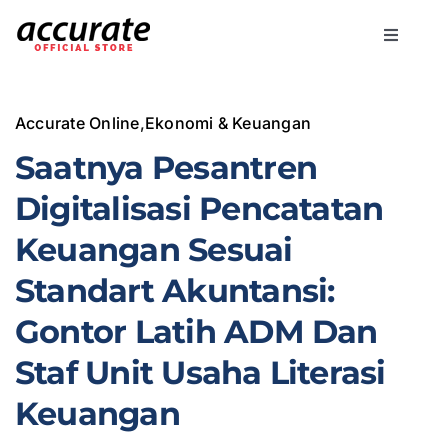
Skip
to
Toggle
content
Navigati
Accurate Online
Accurate Online
,
Ekonomi & Keuangan
Bisnis
Saatnya Pesantren
Digitalisasi Pencatatan
Fitur
Keuangan Sesuai
Standart Akuntansi:
Harga
Gontor Latih ADM Dan
Promo
Staf Unit Usaha Literasi
Keuangan
Marketing