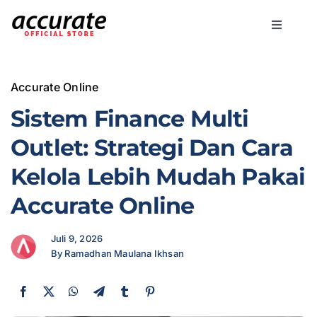
Skip
to
Toggle
content
Navigati
Accurate Online
Accurate Online
Bisnis
Sistem Finance Multi
Outlet: Strategi Dan Cara
Fitur
Kelola Lebih Mudah Pakai
Accurate Online
Harga
Juli 9, 2026
Promo
By Ramadhan Maulana Ikhsan
Marketing