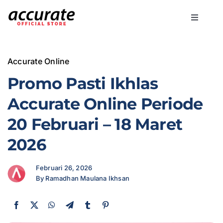
Skip
to
Toggle
content
Navigati
Accurate Online
Accurate Online
Bisnis
Promo Pasti Ikhlas
Accurate Online Periode
Fitur
20 Februari – 18 Maret
2026
Harga
Februari 26, 2026
Promo
By Ramadhan Maulana Ikhsan
Marketing