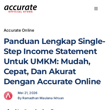
Skip
to
Toggle
content
Navigati
Accurate Online
Accurate Online
Bisnis
Panduan Lengkap Single-
Step Income Statement
Fitur
Untuk UMKM: Mudah,
Cepat, Dan Akurat
Harga
Dengan Accurate Online
Promo
Mei 21, 2026
By Ramadhan Maulana Ikhsan
Marketing