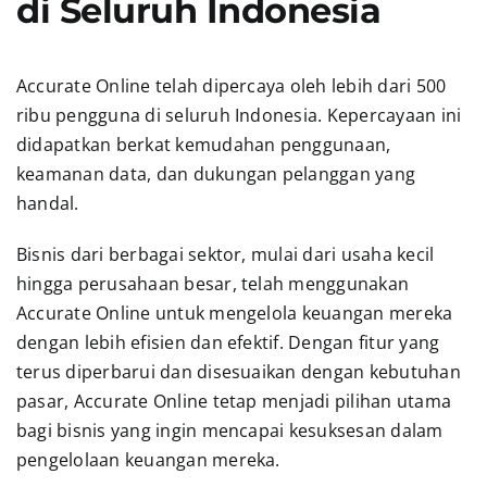
di Seluruh Indonesia
Accurate Online telah dipercaya oleh lebih dari 500
ribu pengguna di seluruh Indonesia. Kepercayaan ini
didapatkan berkat kemudahan penggunaan,
keamanan data, dan dukungan pelanggan yang
handal.
Bisnis dari berbagai sektor, mulai dari usaha kecil
hingga perusahaan besar, telah menggunakan
Accurate Online untuk mengelola keuangan mereka
dengan lebih efisien dan efektif. Dengan fitur yang
terus diperbarui dan disesuaikan dengan kebutuhan
pasar, Accurate Online tetap menjadi pilihan utama
bagi bisnis yang ingin mencapai kesuksesan dalam
pengelolaan keuangan mereka.