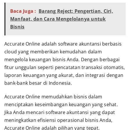
Baca Juga :
Barang Reject: Pengertian, Ciri,
Manfaat, dan Cara Mengelolanya untuk
Bisnis
Accurate Online adalah software akuntansi berbasis
cloud yang memberikan kemudahan dalam
mengelola keuangan bisnis Anda. Dengan berbagai
fitur unggulan seperti pencatatan transaksi otomatis,
laporan keuangan yang akurat, dan integrasi dengan
bank-bank besar di Indonesia.
Accurate Online memudahkan bisnis dalam
menciptakan keseimbangan keuangan yang sehat.
Jika Anda mencari software akuntansi yang dapat
meningkatkan efisiensi operasional bisnis Anda,
Accurate Online adalah pilihan yang tepat.