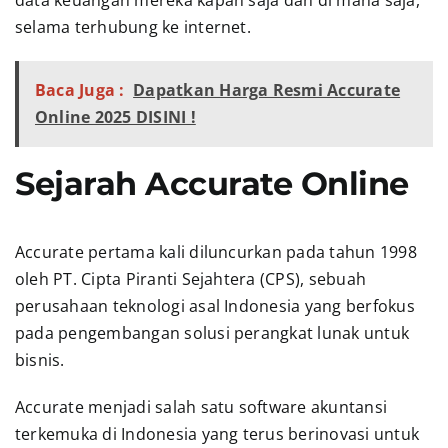
selama terhubung ke internet.
Baca Juga :
Dapatkan Harga Resmi Accurate
Online 2025 DISINI !
Sejarah Accurate Online
Accurate pertama kali diluncurkan pada tahun 1998
oleh PT. Cipta Piranti Sejahtera (CPS), sebuah
perusahaan teknologi asal Indonesia yang berfokus
pada pengembangan solusi perangkat lunak untuk
bisnis.
Accurate menjadi salah satu software akuntansi
terkemuka di Indonesia yang terus berinovasi untuk