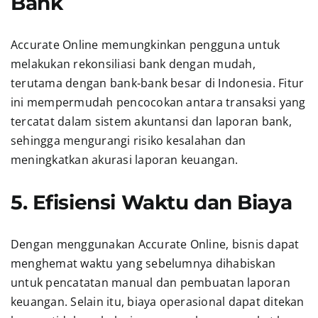
Bank
Accurate Online memungkinkan pengguna untuk
melakukan rekonsiliasi bank dengan mudah,
terutama dengan bank-bank besar di Indonesia. Fitur
ini mempermudah pencocokan antara transaksi yang
tercatat dalam sistem akuntansi dan laporan bank,
sehingga mengurangi risiko kesalahan dan
meningkatkan akurasi laporan keuangan.
5. Efisiensi Waktu dan Biaya
Dengan menggunakan Accurate Online, bisnis dapat
menghemat waktu yang sebelumnya dihabiskan
untuk pencatatan manual dan pembuatan laporan
keuangan. Selain itu, biaya operasional dapat ditekan