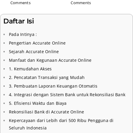
Comments
Comments
Daftar Isi
Pada Intinya :
Pengertian Accurate Online
Sejarah Accurate Online
Manfaat dan Kegunaan Accurate Online
1. Kemudahan Akses
2. Pencatatan Transaksi yang Mudah
3. Pembuatan Laporan Keuangan Otomatis
4. Integrasi dengan Sistem Bank untuk Rekonsiliasi Bank
5. Efisiensi Waktu dan Biaya
Rekonsiliasi Bank di Accurate Online
Kepercayaan dari Lebih dari 500 Ribu Pengguna di
Seluruh Indonesia