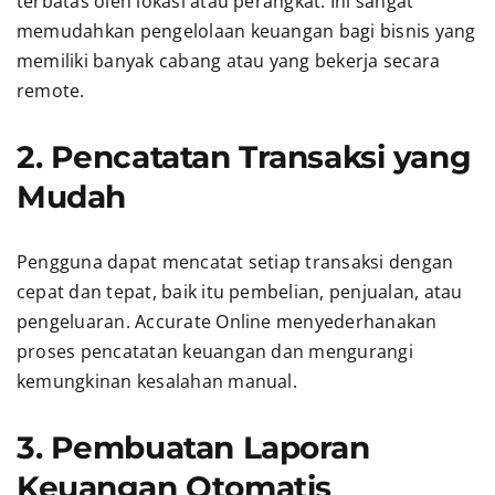
terbatas oleh lokasi atau perangkat. Ini sangat
memudahkan pengelolaan keuangan bagi bisnis yang
memiliki banyak cabang atau yang bekerja secara
remote.
2. Pencatatan Transaksi yang
Mudah
Pengguna dapat mencatat setiap transaksi dengan
cepat dan tepat, baik itu pembelian, penjualan, atau
pengeluaran. Accurate Online menyederhanakan
proses pencatatan keuangan dan mengurangi
kemungkinan kesalahan manual.
3. Pembuatan Laporan
Keuangan Otomatis