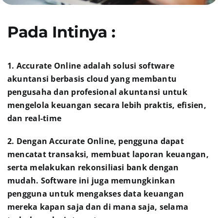
Pada Intinya :
1. Accurate Online adalah solusi software
akuntansi berbasis cloud yang membantu
pengusaha dan profesional akuntansi untuk
mengelola keuangan secara lebih praktis, efisien,
dan real-time
2. Dengan Accurate Online, pengguna dapat
mencatat transaksi, membuat laporan keuangan,
serta melakukan rekonsiliasi bank dengan
mudah. Software ini juga memungkinkan
pengguna untuk mengakses data keuangan
mereka kapan saja dan di mana saja, selama