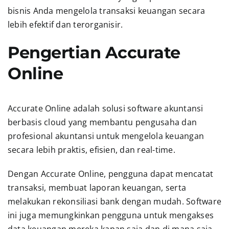
bisnis Anda mengelola transaksi keuangan secara
lebih efektif dan terorganisir.
Pengertian Accurate
Online
Accurate Online adalah solusi software akuntansi
berbasis cloud yang membantu pengusaha dan
profesional akuntansi untuk mengelola keuangan
secara lebih praktis, efisien, dan real-time.
Dengan Accurate Online, pengguna dapat mencatat
transaksi, membuat laporan keuangan, serta
melakukan rekonsiliasi bank dengan mudah. Software
ini juga memungkinkan pengguna untuk mengakses
data keuangan mereka kapan saja dan di mana saja,