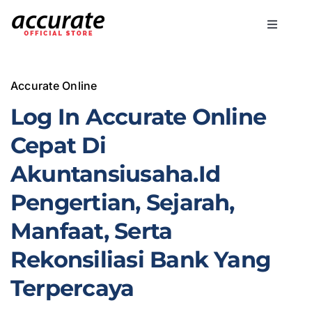
Skip
to
Toggle
content
Navigati
Accurate Online
Accurate Online
Bisnis
Log In Accurate Online
Cepat Di
Fitur
Akuntansiusaha.id
Pengertian, Sejarah,
Harga
Manfaat, Serta
Promo
Rekonsiliasi Bank Yang
Terpercaya
Marketing