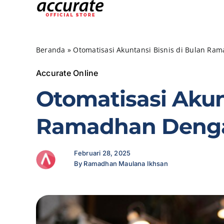
Skip
to
content
Beranda
»
Otomatisasi Akuntansi Bisnis di Bulan R
Accurate Online
Otomatisasi Akun
Ramadhan Denga
Februari 28, 2025
By Ramadhan Maulana Ikhsan