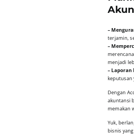
Akun
– Mengura
terjamin, 
– Memperc
merencanak
menjadi le
– Laporan 
keputusan 
Dengan Acc
akuntansi 
memakan w
Yuk, berla
bisnis yang 