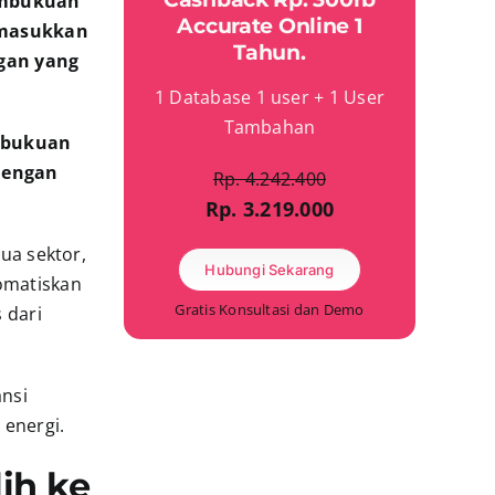
pembukuan
Accurate Online 1
emasukkan
Tahun.
gan yang
1 Database 1 user + 1 User
Tambahan
mbukuan
Dengan
Rp. 4.242.400
Rp. 3.219.000
mua sektor,
Hubungi Sekarang
omatiskan
Gratis Konsultasi dan Demo
 dari
ansi
 energi.
ih ke