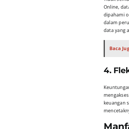
Online, da
dipahami ol
dalam per
data yang a
Baca Jug
4. Fle
Keuntungan 
mengakses 
keuangan s
mencetakny
Manfa