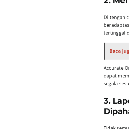
2. Me
Di tengah 
beradaptas
tertinggal 
Baca Jug
Accurate 
dapat memi
segala ses
3. La
Dipah
Tidak semu