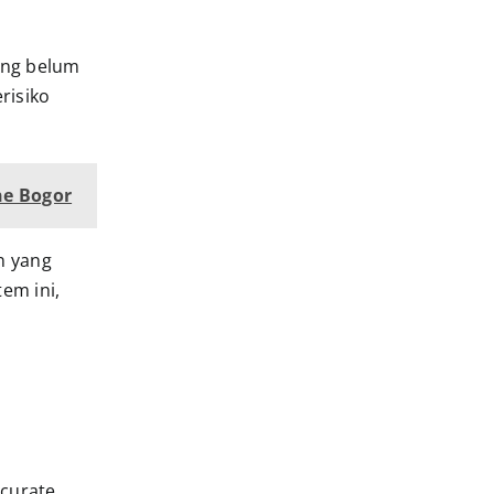
ang belum
risiko
ne Bogor
n yang
em ini,
ccurate