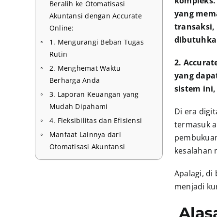
kompleks.
Beralih ke Otomatisasi
yang mema
Akuntansi dengan Accurate
transaksi
Online:
dibutuhk
1. Mengurangi Beban Tugas
Rutin
2. Accura
2. Menghemat Waktu
yang dapa
Berharga Anda
sistem ini
3. Laporan Keuangan yang
Mudah Dipahami
Di era digi
4. Fleksibilitas dan Efisiensi
termasuk a
Manfaat Lainnya dari
pembukuan, 
Otomatisasi Akuntansi
kesalahan 
Apalagi, d
menjadi ku
Alas