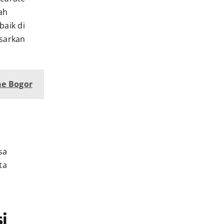
ah
baik di
sarkan
ne Bogor
sa
ta
i