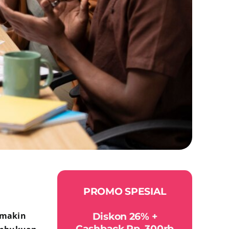
PROMO SPESIAL
emakin
Diskon 26% +
Cashback Rp. 300rb