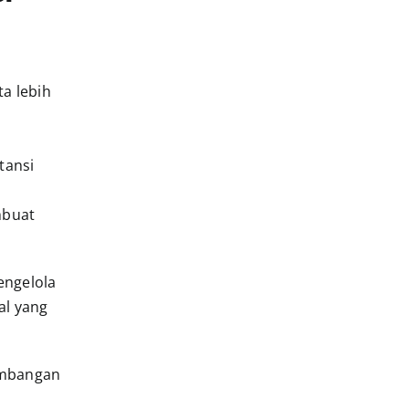
a lebih
tansi
mbuat
engelola
al yang
embangan