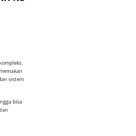
 kompleks.
g memakan
dan sistem
ingga bisa
 dan