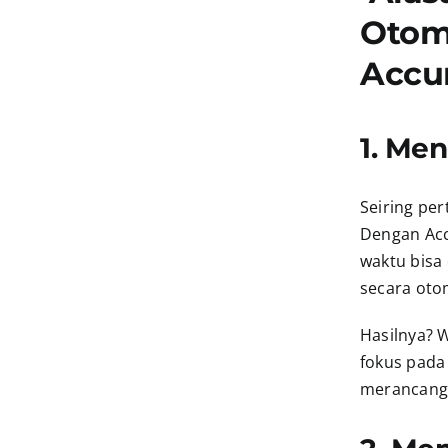
Otom
Accur
1. Me
Seiring pe
Dengan Acc
waktu bisa
secara oto
Hasilnya? W
fokus pada
merancang 