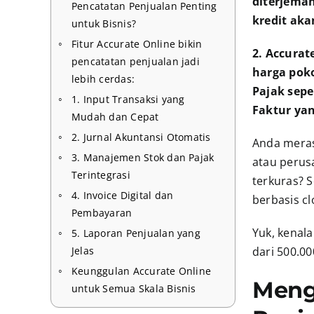
diterjemah
Pencatatan Penjualan Penting
kredit ak
untuk Bisnis?
Fitur Accurate Online bikin
2. Accurat
pencatatan penjualan jadi
harga poko
lebih cerdas:
Pajak sepe
1. Input Transaksi yang
Faktur yan
Mudah dan Cepat
2. Jurnal Akuntansi Otomatis
Anda meras
3. Manajemen Stok dan Pajak
atau perus
Terintegrasi
terkuras? 
4. Invoice Digital dan
berbasis c
Pembayaran
Yuk, kenal
5. Laporan Penjualan yang
Jelas
dari 500.00
Keunggulan Accurate Online
Meng
untuk Semua Skala Bisnis