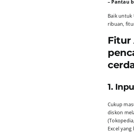
– Pantau b
Baik untuk
ribuan, fitu
Fitur
penca
cerda
1. In
Cukup masu
diskon mel
(Tokopedia,
Excel yang 