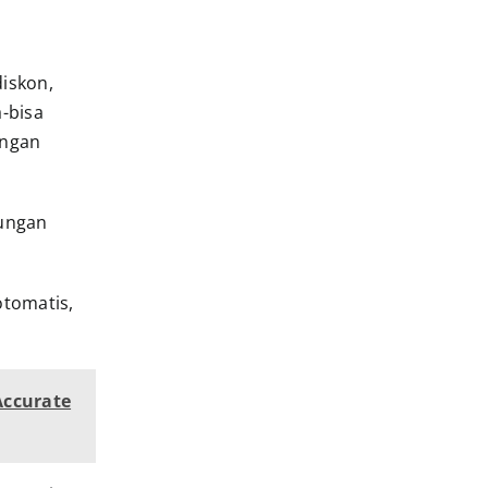
diskon,
a-bisa
engan
tungan
otomatis,
Accurate