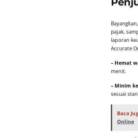
Penju
Bayangkan, 
pajak, samp
laporan ke
Accurate O
– Hemat w
menit.
– Minim k
sesuai stan
Baca Jug
Online