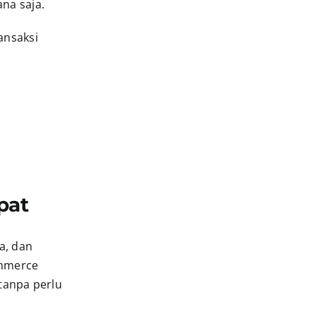
na saja.
ansaksi
pat
a, dan
ommerce
 tanpa perlu