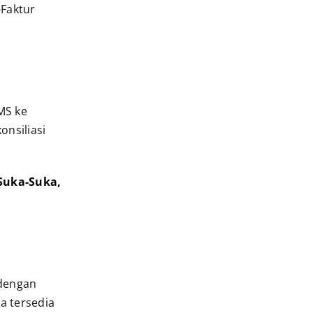
-Faktur
MS ke
onsiliasi
 Suka-Suka,
 dengan
a tersedia