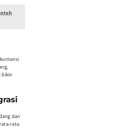
ontoh
akuntansi
ang,
 bikin
grasi
udang dan
ata-rata.