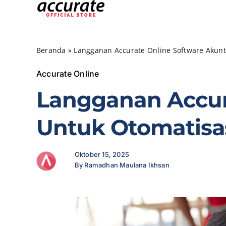
Skip
to
content
Beranda
»
Langganan Accurate Online Software Akunt
Accurate Online
Langganan Accur
Untuk Otomatisa
Oktober 15, 2025
By Ramadhan Maulana Ikhsan