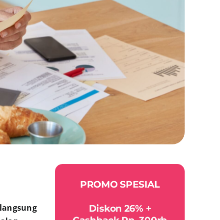
PROMO SPESIAL
 langsung
Diskon 26% +