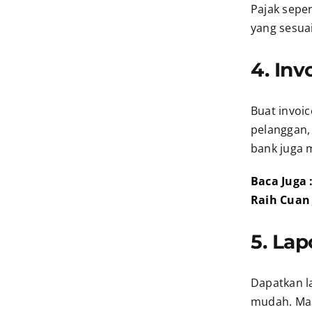
Pajak sepe
yang sesuai
4. In
Buat invoic
pelanggan, 
bank juga 
Baca Juga 
Raih Cuan
5. Lap
Dapatkan l
mudah. Mau