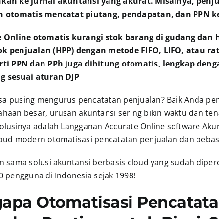
kan ke jurnal akuntansi yang akurat. Misalnya, penj
an otomatis mencatat piutang, pendapatan, dan PPN k
e Online otomatis kurangi stok barang di gudang dan 
k penjualan (HPP) dengan metode FIFO, LIFO, atau rat
rti PPN dan PPh juga dihitung otomatis, lengkap deng
g sesuai aturan DJP
a pusing mengurus pencatatan penjualan? Baik Anda pe
ahaan besar, urusan akuntansi sering bikin waktu dan te
Solusinya adalah Langganan Accurate Online software Aku
loud modern otomatisasi pencatatan penjualan dan bebas 
an sama solusi akuntansi berbasis cloud yang sudah diper
0 pengguna di Indonesia sejak 1998!
apa Otomatisasi Pencatat