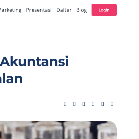
arketing
Presentasi
Daftar
Blog
Login
 Akuntansi
alan