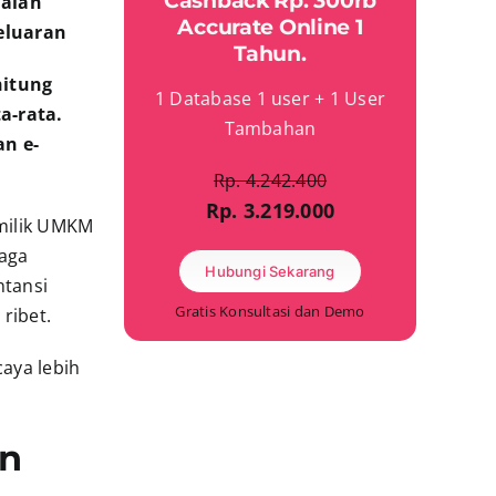
Cashback Rp. 300rb
ualan
Accurate Online 1
eluaran
Tahun.
hitung
1 Database 1 user + 1 User
a-rata.
Tambahan
an e-
Rp. 4.242.400
Rp. 3.219.000
milik UMKM
naga
Hubungi Sekarang
ntansi
Gratis Konsultasi dan Demo
ribet.
caya lebih
an