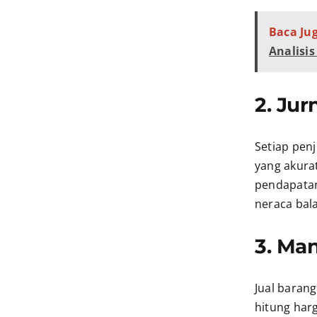
Baca Jug
Analisi
2. Jur
Setiap pen
yang akurat
pendapatan,
neraca bal
3. Ma
Jual barang
hitung harg