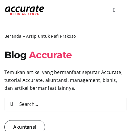
Skip
to
Toggle
content
Navigati
Accurate Online
Beranda
»
Arsip untuk Rafi Prakoso
Bisnis
Blog
Accurate
Fitur
Temukan artikel yang bermanfaat seputar Accurate,
tutorial Accurate, akuntansi, management, bisnis,
Harga
dan artikel bermanfaat lainnya.
Search
Promo
for:
Marketing
Akuntansi