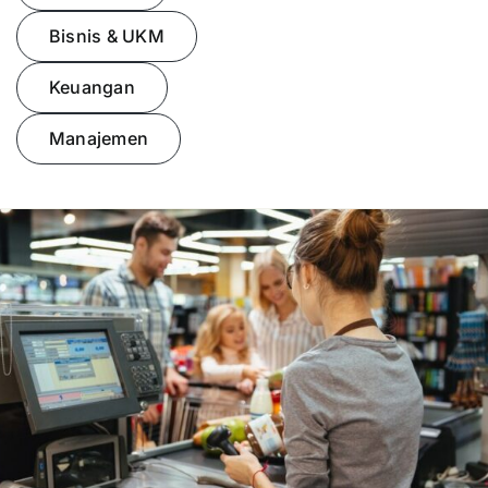
Bisnis & UKM
Presentasi
Keuangan
Daftar
Manajemen
Blog
Login