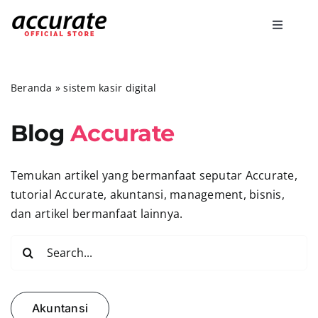
Skip
to
Toggle
content
Navigati
Accurate Online
Beranda
»
sistem kasir digital
Bisnis
Blog
Accurate
Fitur
Temukan artikel yang bermanfaat seputar Accurate,
tutorial Accurate, akuntansi, management, bisnis,
Harga
dan artikel bermanfaat lainnya.
Search
Promo
for:
Marketing
Akuntansi