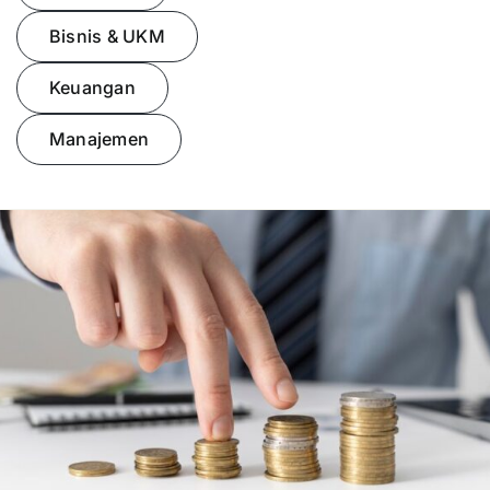
Bisnis & UKM
Presentasi
Keuangan
Daftar
Manajemen
Blog
Login