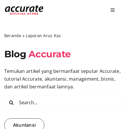
Skip
to
Toggle
content
Navigati
Accurate Online
Beranda
»
Laporan Arus Kas
Bisnis
Blog
Accurate
Fitur
Temukan artikel yang bermanfaat seputar Accurate,
tutorial Accurate, akuntansi, management, bisnis,
Harga
dan artikel bermanfaat lainnya.
Search
Promo
for:
Marketing
Akuntansi