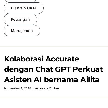
Bisnis & UKM
Presentasi
Keuangan
Daftar
Manajemen
Blog
Login
Kolaborasi Accurate
dengan Chat GPT Perkuat
Asisten AI bernama Ailita
November 7, 2024
|
Accurate Online