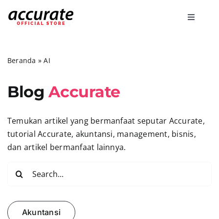
Skip
to
Toggle
content
Navigati
Accurate Online
Beranda
»
AI
Bisnis
Blog
Accurate
Fitur
Temukan artikel yang bermanfaat seputar Accurate,
tutorial Accurate, akuntansi, management, bisnis,
Harga
dan artikel bermanfaat lainnya.
Search
Promo
for:
Marketing
Akuntansi