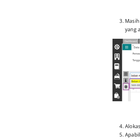
Masih 
yang a
Alokas
Apabi