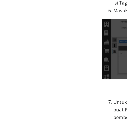
isi T
Masuk
Untuk
buat 
pembe