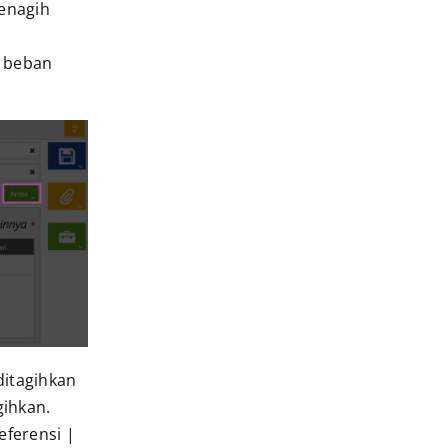
menagih
h beban
ditagihkan
gihkan.
eferensi |