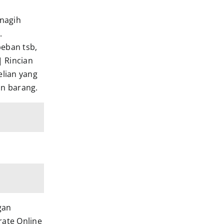
nagih
.
eban tsb,
| Rincian
elian yang
an barang.
gan
rate Online