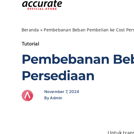
Skip
to
content
Beranda
»
Pembebanan Beban Pembelian ke Cost Per
Tutorial
Pembebanan Beb
Persediaan
November 7, 2024
By Admin
Untuk tran