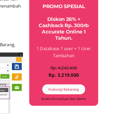
n menambah
PROMO SPESIAL
Diskon 26% +
Cashback Rp. 300rb
Accurate Online 1
Tahun.
 Barang.
1 Database 1 user + 1 User
Tambahan
Rp. 4.242.400
Rp. 3.219.000
Hubungi Sekarang
Gratis Konsultasi dan Demo