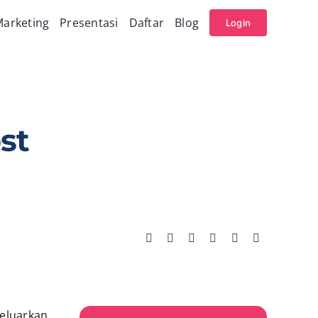
arketing
Presentasi
Daftar
Blog
Login
st
keluarkan