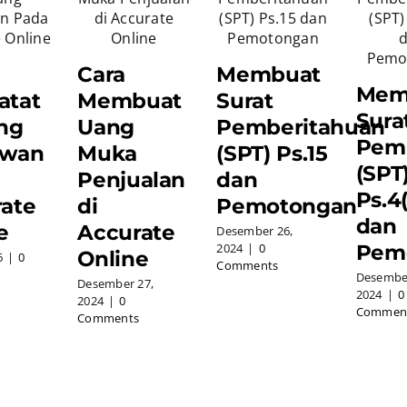
Cara
Membuat
Mem
atat
Membuat
Surat
Sura
ng
Uang
Pemberitahuan
Pem
awan
Muka
(SPT) Ps.15
(SPT
Penjualan
dan
Ps.4(
ate
di
Pemotongan
dan
e
Accurate
Desember 26,
Pem
2024
|
0
Online
6
|
0
Comments
Desember
Desember 27,
2024
|
0
2024
|
0
Commen
Comments