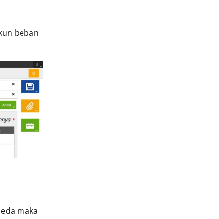
 akun beban
beda maka