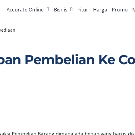
Accurate Online
Bisnis
Fitur
Harga
Promo
M
sediaan
an Pembelian Ke Co
saksi Pembelian Barang dimana ada beban yang harus di