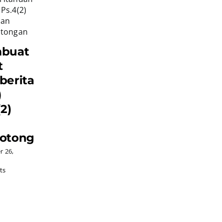
buat
t
beritahuan
)
2)
otongan
 26,
ts