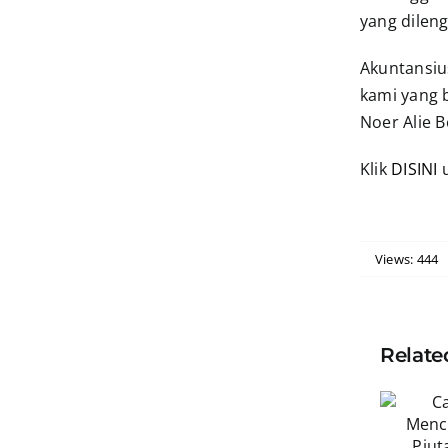
yang dilen
Akuntansius
kami yang b
Noer Alie B
Klik
DISINI
u
Views: 444
Relate