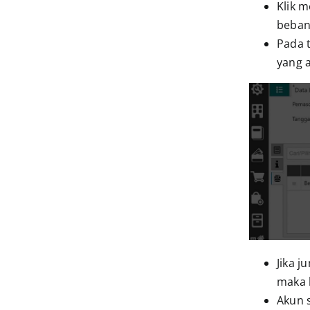
Klik 
beban
Pada t
yang a
Jika 
maka b
Akun s