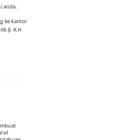
i anda.
g ke kantor
6 Jl. K.H