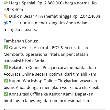
Harga Spesial: Rp. 2.886.000 (harga normal Rp.
4.928.400)
Diskon Besar 41% (hemat hingga Rp. 2.042.400!)
7 User untuk mendukung tim Anda dalam
mengelola bisnis.
Tambahan Bonus:
Gratis Akses Accurate POS & Accurate Lite:
Membantu operasional ritel dan pencatatan
transaksi bisnis Anda.
Pelatihan Online: Pelajari cara memanfaatkan
Accurate Online secara optimal dari tim ahli kami.
Kupon Workshop Online: Tingkatkan wawasan
bisnis Anda dengan mengikuti workshop eksklusif.
Konsultasi Offline ke Kantor Kami: Dapatkan
bimbingan langsung dari tim profesional kami.