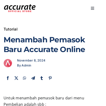
Skip
to
Toggle
content
Navigati
Accurate Online
Tutorial
Bisnis
Menambah Pemasok
Baru Accurate Online
Fitur
November 8, 2024
By Admin
Harga
Promo
Untuk menambah pemasok baru dari menu
Marketing
Pembelian adalah sbb :