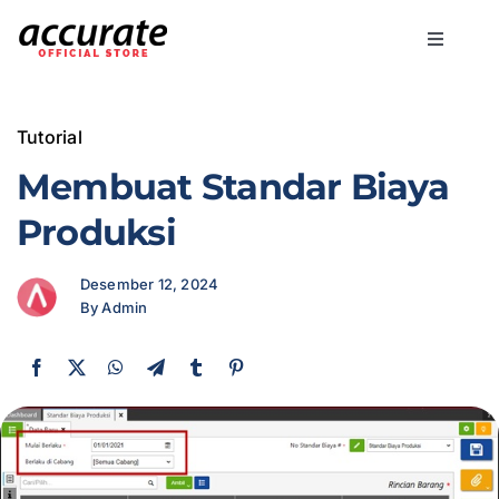
Skip
to
Toggle
content
Navigati
Accurate Online
Tutorial
Bisnis
Membuat Standar Biaya
Produksi
Fitur
Desember 12, 2024
By Admin
Harga
Promo
Marketing