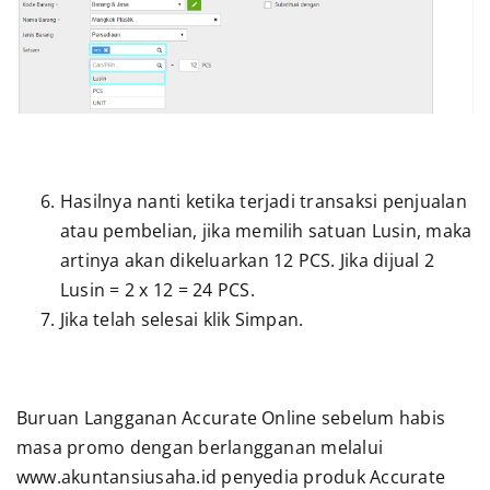
Hasilnya nanti ketika terjadi transaksi penjualan
atau pembelian, jika memilih satuan Lusin, maka
artinya akan dikeluarkan 12 PCS. Jika dijual 2
Lusin = 2 x 12 = 24 PCS.
Jika telah selesai klik Simpan.
Buruan Langganan Accurate Online sebelum habis
masa promo dengan berlangganan melalui
www.akuntansiusaha.id penyedia produk Accurate