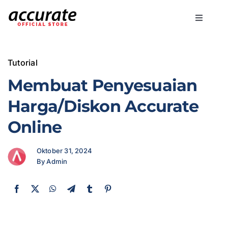
Skip
to
Toggle
content
Navigati
Accurate Online
Tutorial
Bisnis
Membuat Penyesuaian
Harga/Diskon Accurate
Fitur
Online
Harga
Oktober 31, 2024
By Admin
Promo
Marketing