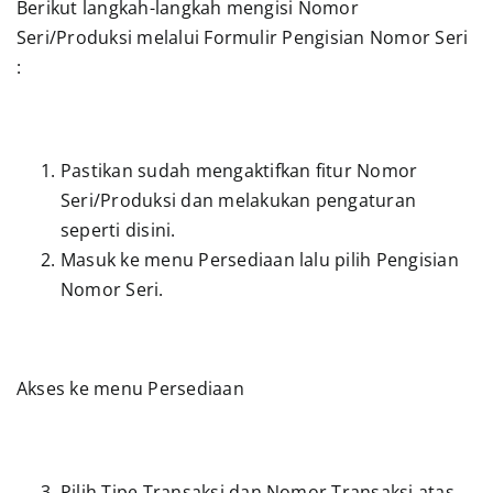
Berikut langkah-langkah mengisi Nomor
Seri/Produksi melalui Formulir Pengisian Nomor Seri
Presentasi
:
Daftar
Pastikan sudah mengaktifkan fitur Nomor
Blog
Seri/Produksi dan melakukan pengaturan
seperti disini.
Login
Masuk ke menu Persediaan lalu pilih Pengisian
Nomor Seri.
Akses ke menu Persediaan
Pilih Tipe Transaksi dan Nomor Transaksi atas