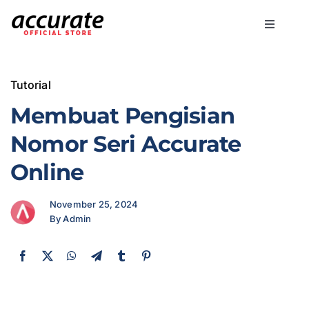
Skip
to
Toggle
content
Navigati
Accurate Online
Tutorial
Bisnis
Membuat Pengisian
Nomor Seri Accurate
Fitur
Online
Harga
November 25, 2024
By Admin
Promo
Marketing