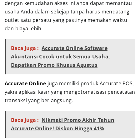
dengan kemudahan akses ini anda dapat memantau
usaha Anda dalam sekejap tanpa harus mendatangi
outlet satu persatu yang pastinya memakan waktu
dan biaya lebih.
Baca Juga :
Accurate Online Software
Akuntansi Cocok untuk Semua Usaha,
Dapatkan Promo Khusus Agustus
Accurate Online
juga memiliki produk Accurate POS,
yakni aplikasi kasir yang mengotomatisasi pencatatan
transaksi yang berlangsung.
Baca Juga :
Nikmati Promo Akhir Tahun
Accurate Online! Diskon Hingga 41%