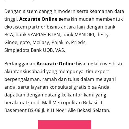
Dengan sistem canggih,modern serta keamanan data
tinggi,
Accurate Online s
emakin mudah membentuk
ekosistem partner bisnis antara lain dengan bank
BCA, bank SYARIAH BTPN, bank MANDIRI, desty,
Ginee, goto, McEasy, Pajak.io, Prieds,
Simpledots,Bank UOB, VAS.
Berlangganan
Accurate Online
bisa melalui wesbiste
akuntansiusaha.id yang mempunyai tim expert
berpengalaman, ramah dan tulus dalam melayani
anda, serta layanan konsultasi gratis bisa Anda
dapatkan dengan datang ke kantor kami yang
beralamatkan di Mall Metropolitan Bekasi Lt.
Basement BS-06 Jl. K.H Noer Alie Bekasi Selatan.