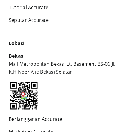
Tutorial Accurate
Seputar Accurate
Lokasi
Bekasi
Mall Metropolitan Bekasi Lt. Basement BS-06 Jl.
K.H Noer Alie Bekasi Selatan
Berlangganan Accurate
Marketing Accurate