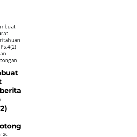
buat
t
beritahuan
)
2)
otongan
 26,