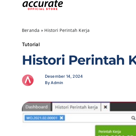
Skip
to
content
Beranda
»
Histori Perintah Kerja
Tutorial
Histori Perintah 
Desember 14, 2024
By Admin