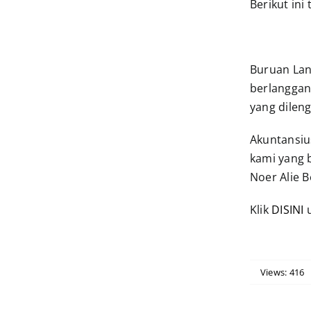
Berikut ini
Buruan Lan
berlanggan
yang dilen
Akuntansius
kami yang b
Noer Alie B
Klik
DISINI
u
Views: 416