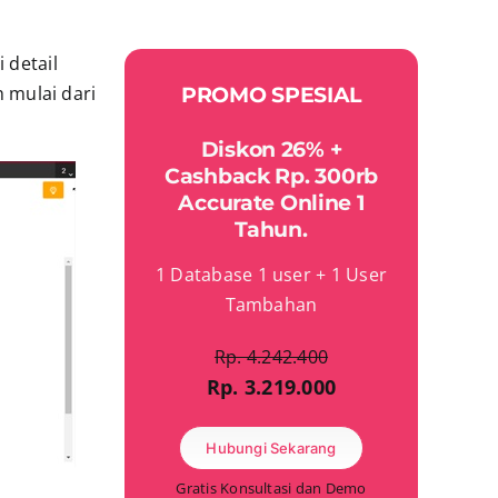
 detail
h mulai dari
PROMO SPESIAL
Diskon 26% +
Cashback Rp. 300rb
Accurate Online 1
Tahun.
1 Database 1 user + 1 User
Tambahan
Rp. 4.242.400
Rp. 3.219.000
Hubungi Sekarang
Gratis Konsultasi dan Demo