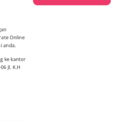
gan
rate Online
i anda.
g ke kantor
6 Jl. K.H