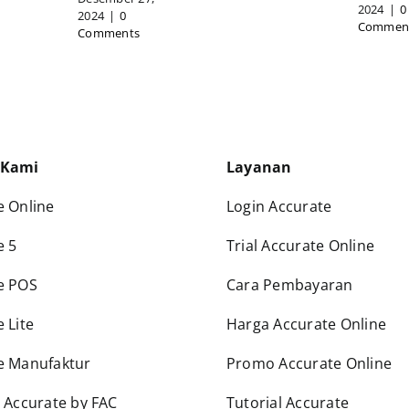
2024
|
0
2024
|
0
Commen
Comments
 Kami
Layanan
e Online
Login Accurate
e 5
Trial Accurate Online
e POS
Cara Pembayaran
 Lite
Harga Accurate Online
e Manufaktur
Promo Accurate Online
g Accurate by FAC
Tutorial Accurate