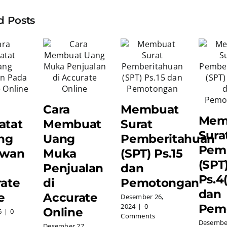
d Posts
Cara
Membuat
Mem
atat
Membuat
Surat
Sura
ng
Uang
Pemberitahuan
Pem
awan
Muka
(SPT) Ps.15
(SPT
Penjualan
dan
Ps.4(
ate
di
Pemotongan
dan
e
Accurate
Desember 26,
Pem
2024
|
0
Online
6
|
0
Comments
Desember
Desember 27,