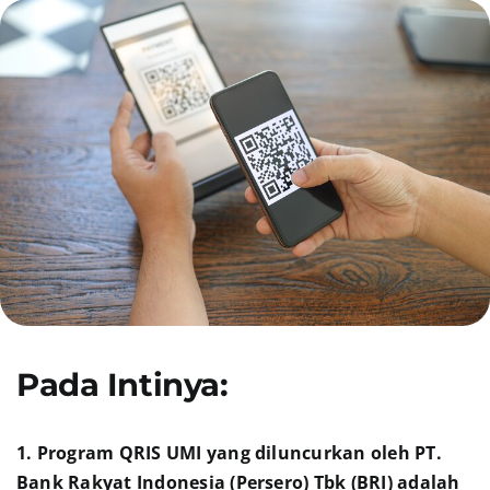
Present
Daftar
Blog
Login
Pada Intinya:
1. Program QRIS UMI yang diluncurkan oleh PT.
Bank Rakyat Indonesia (Persero) Tbk (BRI) adalah