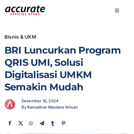
Skip
to
Toggle
content
Navigati
Accurat
Bisnis & UKM
Bisnis
BRI Luncurkan Program
QRIS UMI, Solusi
Fitur
Digitalisasi UMKM
Semakin Mudah
Harga
Desember 10, 2024
Promo
By Ramadhan Maulana Ikhsan
Marketi