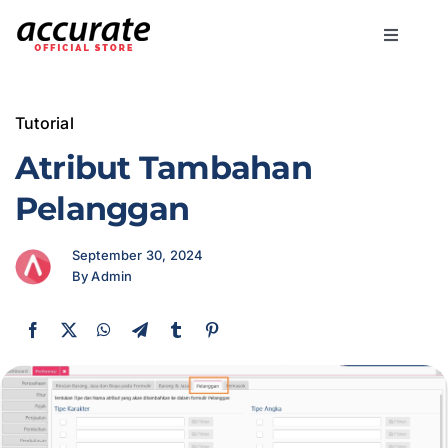
Skip
to
Toggle
content
Navigati
Accurate Online
Tutorial
Bisnis
Atribut Tambahan
Pelanggan
Fitur
September 30, 2024
By Admin
Harga
Promo
Marketing