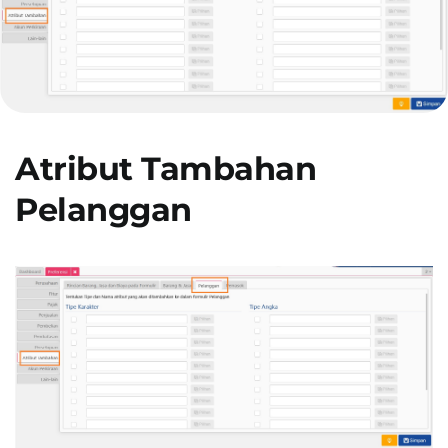
Presentasi
Daftar
Atribut Tambahan
Blog
Pelanggan
Login