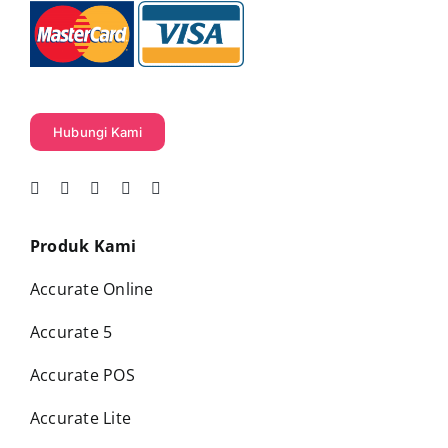
Hubungi Kami
Produk Kami
Accurate Online
Accurate 5
Accurate POS
Accurate Lite