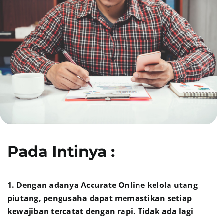
Present
Daftar
Blog
Login
Pada Intinya :
1. Dengan adanya Accurate Online kelola utang
piutang, pengusaha dapat memastikan setiap
kewajiban tercatat dengan rapi. Tidak ada lagi