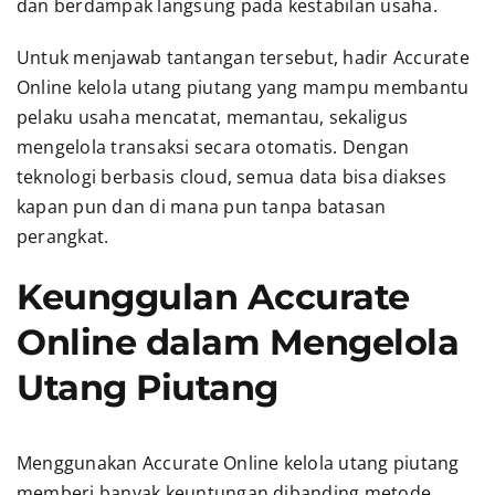
dan berdampak langsung pada kestabilan usaha.
Untuk menjawab tantangan tersebut, hadir Accurate
Online kelola utang piutang yang mampu membantu
pelaku usaha mencatat, memantau, sekaligus
mengelola transaksi secara otomatis. Dengan
teknologi berbasis cloud, semua data bisa diakses
kapan pun dan di mana pun tanpa batasan
perangkat.
Keunggulan Accurate
Online dalam Mengelola
Utang Piutang
Menggunakan Accurate Online kelola utang piutang
memberi banyak keuntungan dibanding metode