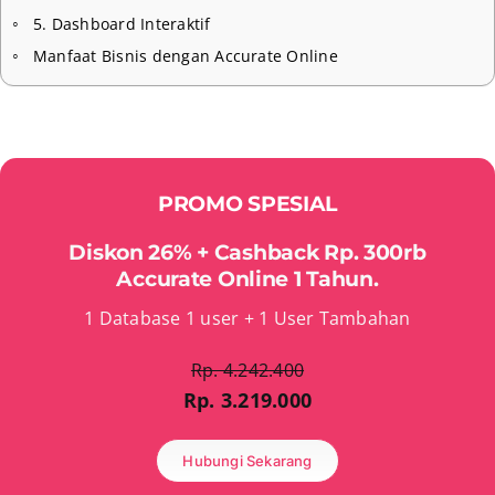
5. Dashboard Interaktif
Manfaat Bisnis dengan Accurate Online
PROMO SPESIAL
Diskon 26% + Cashback Rp. 300rb
Accurate Online 1 Tahun.
1 Database 1 user + 1 User Tambahan
Rp. 4.242.400
Rp. 3.219.000
Hubungi Sekarang