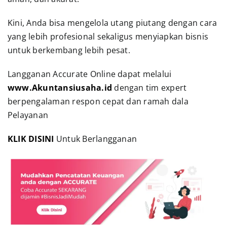
Kini, Anda bisa mengelola utang piutang dengan cara
yang lebih profesional sekaligus menyiapkan bisnis
untuk berkembang lebih pesat.
Langganan Accurate Online dapat melalui
www.Akuntansiusaha.id
dengan tim expert
berpengalaman respon cepat dan ramah dala
Pelayanan
KLIK DISINI
Untuk Berlangganan