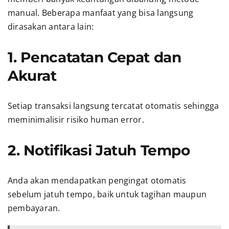
manual. Beberapa manfaat yang bisa langsung
dirasakan antara lain:
1. Pencatatan Cepat dan
Akurat
Setiap transaksi langsung tercatat otomatis sehingga
meminimalisir risiko human error.
2. Notifikasi Jatuh Tempo
Anda akan mendapatkan pengingat otomatis
sebelum jatuh tempo, baik untuk tagihan maupun
pembayaran.