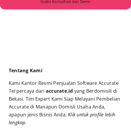
Gratis Konsultasi dan Demo
Tentang Kami
Kami Kantor Resmi Penjualan Software Accurate
Terpercaya dari
accurate.id
yang Berdomisili di
Bekasi. Tim Expert Kami Siap Melayani Pembelian
Accurate di Manapun Domisli Usaha Anda,
apapun jenis Bisnis Anda.
Klik untuk profile lebih
lengkap
.